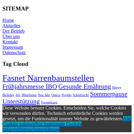
SITEMAP
Home
Aktuelles
Der Betrieb
Über uns
Kontakt
Impressum
Datenschutz
Tag Cloud
Fasnet Narrenbaumstellen
Frühjahrsmesse IBO
Gesunde Ernährung
Happy
Sommerpause
Birthday
Job
Mitarbeiter
Neu Jahr
Ostern
Projekt
Schulfrucht
Unterstützung
Verstärkung
Diese Website benutzt Cookies. Entscheiden Sie, welche Cookies
wir verwenden dürfen. Technisch erforderliche Cookies werden
gesetzt, um die Funktionalität unserer Website zu gewährleisten.
Alle
Cookies zulassen
Nur funktionale Cookies
zulassen
Datenschutzerklärung